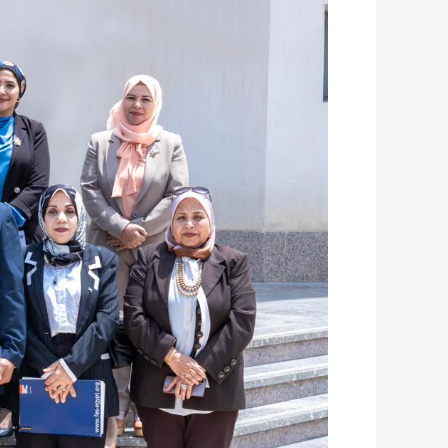
جامعة
بورسعيد
يشهد
ندوة
عن
المبادرة
الوطنية
للمشروعات
الخضراء
الذكية