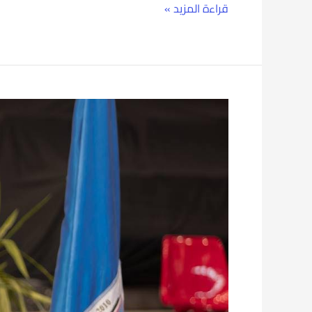
قراءة المزيد »
رئيس
جامعة
بورسعيد
يشهد
الملتقى
الاول
لخريجي
كلية