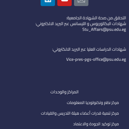
n
u
o
k
t
n
التحقق من صحة الشهادة الجامعية:
e
u
-
شهادات البكالوريوس و الليسانس عبر البريد الالكتروني:
d
b
e
Stu_Affairs@psu.edu.eg
i
e
m
n
a
i
شهادات الدراسات العليا عبر البريد الالكتروني:
l
Vice-pres-pgs-office@psu.edu.eg
المراكز والوحدات
مركز نظم وتكنولوجيا المعلومات
مركز تنمية قدرات أعضاء هيئة التدريس والقيادات
مركز توكيد الجودة والاعتماد