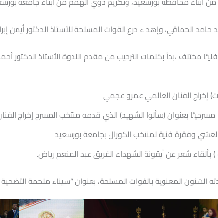
 من أبناء محافظة بورسعيد، وتكريم ذوي الهمم من أبناء جامعة بورسع
د حامد الحماقي، وإهداء درع القوات المسلحة للأستاذ الدكتور أيمن إبر
 فنيًّا مختلف ،بدأ بكلمات الترحيب من مقدم الندوة الأستاذ الدكتور أح
ت) إخراج الفنان العالمي عمرو عجمي
مسرحيًّا بعنوان (سألوا الشهيد) الذي قدمه منتخب المسرح إخراج الفن
العشي وفقرة فنية لمنتخب الكورال بجامعة بورسعيد
) بألقاء شعر عن أيقونة الشهداء الفريق عبد المنعم رياض.
دته الشئون المعنوية بالقوات المسلحة، بعنوان “سيناء ملحمة التضحية