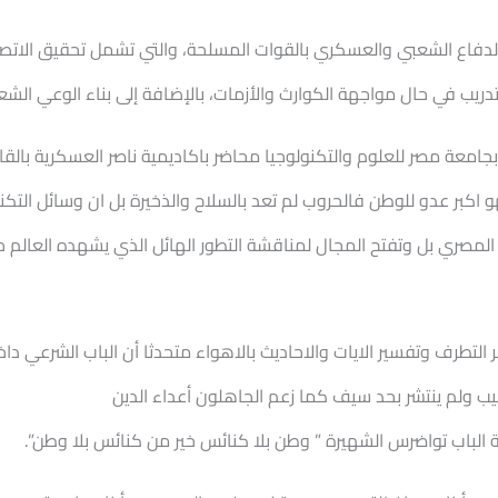
 الدفاع الشعبي والعسكري بالقوات المسلحة، والتي تشمل تحقيق الاتص
ريب في حال مواجهة الكوارث والأزمات، بالإضافة إلى بناء الوعي الشعب
جامعة مصر للعلوم والتكنولوجيا محاضر باكاديمية ناصر العسكرية بالقا
اكبر عدو للوطن فالحروب لم تعد بالسلاح والذخيرة بل ان وسائل التكن
ن المصري بل وتفتح المجال لمناقشة التطور الهائل الذي يشهده العال
لتطرف وتفسير الايات والاحاديث بالاهواء متحدثا أن الباب الشرعي دا
رغيب ولم ينتشر بحد سيف كما زعم الجاهلون أعداء الدين
 الباب تواضرس الشهيرة ” وطن بلا كنائس خير من كنائس بلا وطن”.