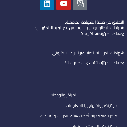
i
o
c
n
u
o
k
t
n
التحقق من صحة الشهادة الجامعية:
e
u
-
شهادات البكالوريوس و الليسانس عبر البريد الالكتروني:
d
b
e
Stu_Affairs@psu.edu.eg
i
e
m
n
a
i
شهادات الدراسات العليا عبر البريد الالكتروني:
l
Vice-pres-pgs-office@psu.edu.eg
المراكز والوحدات
مركز نظم وتكنولوجيا المعلومات
مركز تنمية قدرات أعضاء هيئة التدريس والقيادات
مركز توكيد الجودة والاعتماد