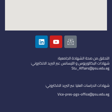
L
Y
I
i
o
c
n
u
o
k
t
n
التحقق من صحة الشهادة الجامعية:
e
u
-
شهادات البكالوريوس و الليسانس عبر البريد الالكتروني:
d
b
e
Stu_Affairs@psu.edu.eg
i
e
m
n
a
i
شهادات الدراسات العليا عبر البريد الالكتروني:
l
Vice-pres-pgs-office@psu.edu.eg