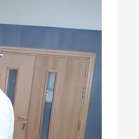
جامعة
بورسعيد
يستقبل
مدير
المشاركة
العالمية
بائتلاف
تكساس
الدولي
للتعليم
لبحث
آفاق