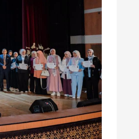
المهرجان
الدولي
الأول
للدراما
الحركية
نفخر
بأبنائنا
المتفوقين
علميا
والمبدعين
في