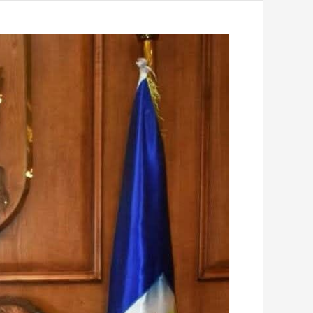
رئيس
جامعة
بورسعيد
يهنئ
منتخب
مصر
بعد
فوزه
الأول
على