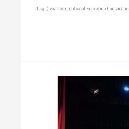
يوسف صالح، رئيس جامعة بورسعيد، الدكتور أحمد نجيب، مدير المشاركة العالمية بـ ائتلاف تكساس الدولي للتعليم (Texas International Education Consortium – TIEC)، وذلك