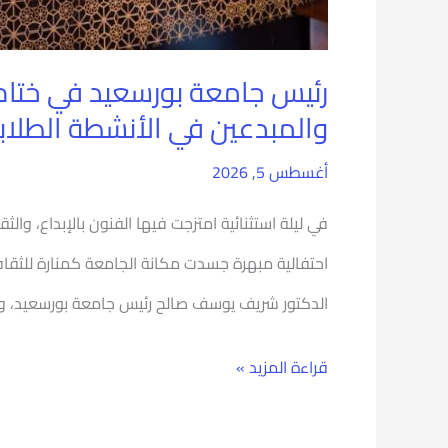
الأنشطة
الطلابية
رئيس جامعة بورسعيد في ختام ال
(جيل
والمبدعين في الأنشطة الطلابي
قادر
أغسطس 5, 2026
على
في ليلة استثنائية امتزجت فيها الفنون بالإبداع، وال
المنافسة
احتفالية مبهرة جسدت مكانة الجامعة كمنارة للثقاف
العالمية
الدكتور شريف يوسف صالح رئيس جامعة بورسعيد، و
وصناعة
الإبداع)
قراءة المزيد »