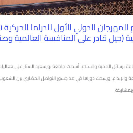
مهرجان الدولي الأول للدراما الحركية نفخ
ة (جيل قادر على المنافسة العالمية وصناع
ثقافة برسائل المحبة والسلام، أسدلت جامعة بورسعيد الستار على فعاليات
ة والإبداع، ورسخت دورها في مد جسور التواصل الحضاري بين الشعوب. 
بمشاركة