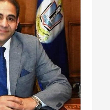
منتخب
نيوزيلندا
فى
كأس
العالم
٢٠٢٦