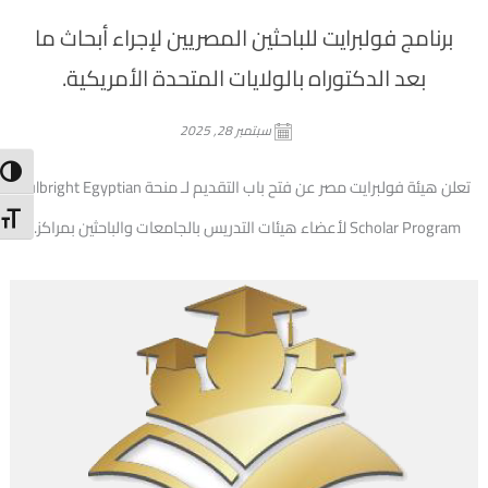
برنامج فولبرايت للباحثين المصريين لإجراء أبحاث ما
بعد الدكتوراه بالولايات المتحدة الأمريكية.
سبتمبر 28, 2025
trast
تعلن هيئة فولبرايت مصر عن فتح باب التقديم لـ منحة Fulbright Egyptian
 Size
Scholar Program لأعضاء هيئات التدريس بالجامعات والباحثين بمراكز...