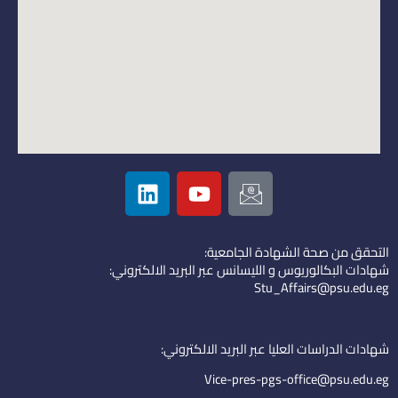
L
Y
I
i
o
c
n
u
o
k
t
n
التحقق من صحة الشهادة الجامعية:
e
u
-
شهادات البكالوريوس و الليسانس عبر البريد الالكتروني:
d
b
e
Stu_Affairs@psu.edu.eg
i
e
m
n
a
i
شهادات الدراسات العليا عبر البريد الالكتروني:
l
Vice-pres-pgs-office@psu.edu.eg