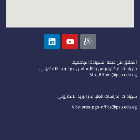
L
Y
I
i
o
c
n
u
o
k
t
n
التحقق من صحة الشهادة الجامعية:
e
u
-
شهادات البكالوريوس و الليسانس عبر البريد الالكتروني:
d
b
e
Stu_Affairs@psu.edu.eg
i
e
m
n
a
i
شهادات الدراسات العليا عبر البريد الالكتروني:
l
Vice-pres-pgs-office@psu.edu.eg