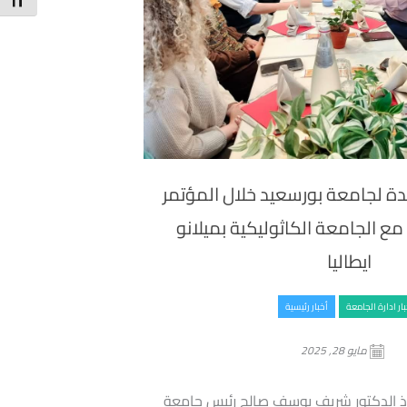
t Size
دة لجامعة بورسعيد خلال المؤتمر
مع الجامعة الكاثوليكية بميلانو
ايطاليا
بار ادارة الجامعة
أخبار رئيسية
مايو 28, 2025
تاذ الدكتور شريف يوسف صالح رئيس جامعة