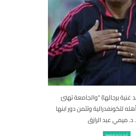
غنية برجالها) “والجامعة تهنئ
هله للكونفدرالية وتثمن دور ابنها
أ. د. ميمي عبد الرازق
أخبار ادارة الجامعة