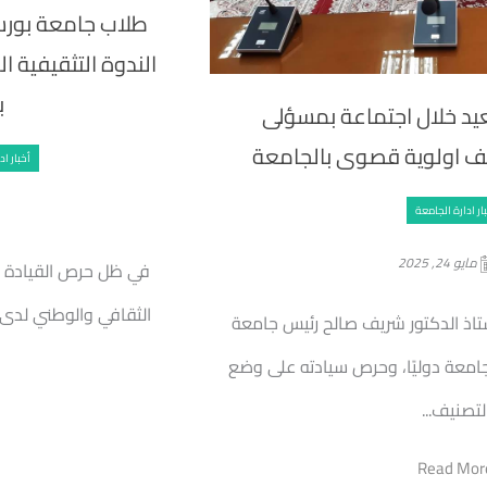
طلاب جامعة بور
الندوة التثقيفية 
ب
يد خلال اجتماعة بمسؤلى
يف اولوية قصوى بالجامعة
أخبار ا
ار ادارة الجامعة
مايو 24, 2025
في ظل حرص القيادة ا
الثقافي والوطني لدى 
ستاذ الدكتور شريف صالح رئيس جامعة
لجامعة دوليًا، وحرص سيادته على وضع
لتصنيف...
Read Mor