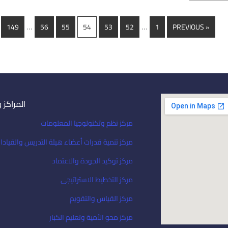
…
…
149
56
55
54
53
52
1
« PREVIOUS
المراكز 
مركز نظم وتكنولوجيا المعلومات
مركز تنمية قدرات أعضاء هيئة التدريس والقيادا
مركز توكيد الجودة والاعتماد
مركز التخطيط الاستراتيجى
مركز القياس والتقويم
مركز محو الأمية وتعليم الكبار