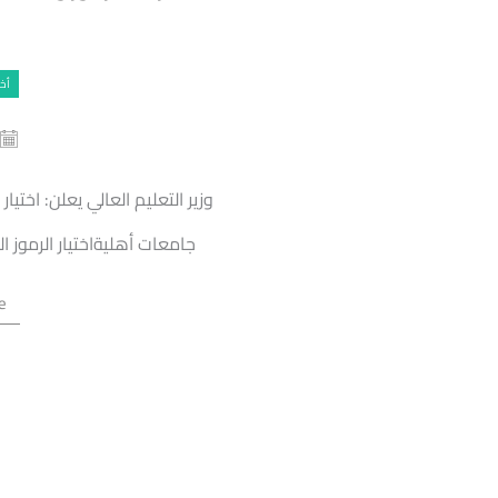
أخب
جامعات أهليةاختيار الرموز ا
e