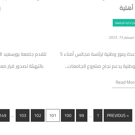
أهلية
ب
ار ادارة الجامعة
ديسمبر 15, 2023
وزير التعليم العالي يعلن: اختيار عدة رموز وطنية لرئاسة مجالس أمناء 5
تتقدم جامعة بورسعيد الح
لوطنية يدعم نجاح مشروع الجامعات...
بالتهنئة لصدور قرار معا
Read Mor
…
…
149
103
102
101
100
99
1
« PREVIOUS