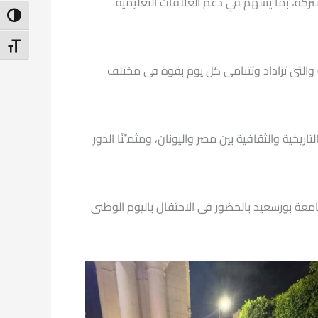
تركة، بما يسهم في دعم العلاقات التعليمية
ntrast
t Size
ية والتى تزاداد وتتنامى كل يوم بقوة فى مختلف
خية والثقافية بين مصر واليونان، ومثمِّنًا الدور
جامعة بورسعيد بالحضور فى الاحتفال باليوم الوطنى