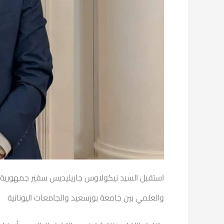
استقبل السيد نيكولاوس جاريليديس سفير جمهورية ال
والعلمي بين جامعة بورسعيد والجامعات اليونانية