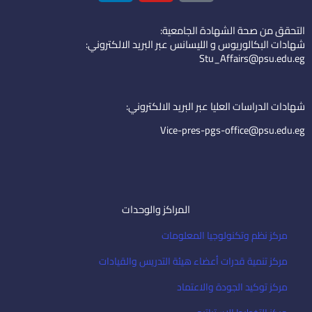
n
u
o
k
t
n
التحقق من صحة الشهادة الجامعية:
e
u
-
شهادات البكالوريوس و الليسانس عبر البريد الالكتروني:
d
b
e
Stu_Affairs@psu.edu.eg
i
e
m
n
a
i
شهادات الدراسات العليا عبر البريد الالكتروني:
l
Vice-pres-pgs-office@psu.edu.eg
المراكز والوحدات
مركز نظم وتكنولوجيا المعلومات
مركز تنمية قدرات أعضاء هيئة التدريس والقيادات
مركز توكيد الجودة والاعتماد