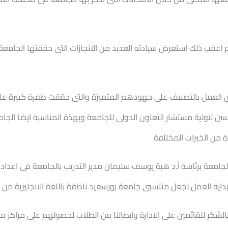
اعقب ذلك استعرض سيادته العديد من الانجازات التى حققتها الجامعة 
 العمل بالتصنيف على جهودهم المتميزة والتى حققت طفرة كبيرة على
 حسن لتولية مستشار التعاون الدولى للجامعة وبهذة المناسبة ايضا ال
دة من الخبرات المختلفة
يب بالجامعة برئاسة أ.د هبة يوسف سليمان مدير التدريب بالجامعة فى اعد
اية العمل لجعل منتسبى جامعة بورسعيد ناطقة باللغة الانجليزية من خ
تهالشكر للقائمين على الادارة وابطالنا من الطلاب لحصولهم على مراكز