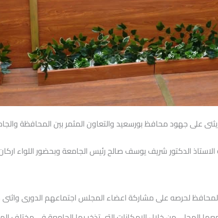
ثنى على جهود محافظ بورسعيد والتعاون المثمر بين المحافظة والجا
الاستاذ الدكتور شريف يوسف صالح رئيس الجامعة وبحضور اللواء ار
المحافظ لحرصه على مشاركة اعضاء المجلس اجتماعهم الدورى واثنى سيا
عها المحلى من خلال الامكانات التى تذخر بها الجامعة فى مختلف ال