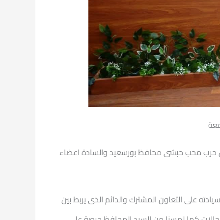
معة
كان حرب محب حبشى محافظ بورسعيد والسادة اعضاء
دته على التعاون المشترك والدائم الذى يربط بين
مجالات كما لمسنا من السيد المحافظ حرصة على