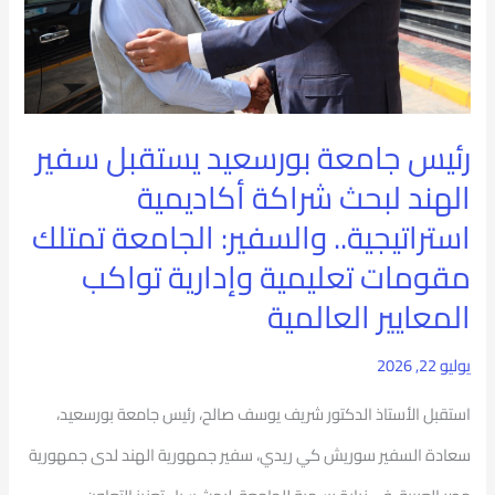
سفير
الهند
لبحث
شراكة
رئيس جامعة بورسعيد يستقبل سفير
أكاديمية
الهند لبحث شراكة أكاديمية
استراتيجية..
استراتيجية.. والسفير: الجامعة تمتلك
والسفير:
مقومات تعليمية وإدارية تواكب
الجامعة
المعايير العالمية
تمتلك
يوليو 22, 2026
مقومات
تعليمية
استقبل الأستاذ الدكتور شريف يوسف صالح، رئيس جامعة بورسعيد،
وإدارية
سعادة السفير سوريش كي ريدي، سفير جمهورية الهند لدى جمهورية
تواكب