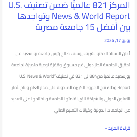
المركز
المركز 821 عالميًا ضمن تصنيف U.S.
821
News & World Report وتواجدها
عالميًا
بين أفضل 15 جامعة مصرية
ضمن
يونيو 17, 2026
تصنيف
أعلن الاستاذ الدكتور شريف يوسف صالح رئيس جامعة بورسعيد عن
U.S.
تحقيق الجامعة انجاز دولي غير مسبوق وقفزة نوعية متميزة لجامعة
News
بورسعيد عالميا من884الى 821 في تصنيف”U.S. News & World
&
Report وذلك نتاج للجهود الكبيرة المبذولة على مدار العام ونتاج لثمار
World
التعاون الدولي والشراكة التي اقامتها الجامعة وانفتاحها على العديد
Report
من الجامعات الدولية وكيانات التعليم العالي
وتواجدها
بين
قراءة المزيد »
أفضل