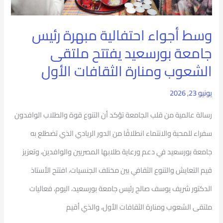
بورسعيد
يفتتح
وسط أجواء احتفالية مبهرة رئيس
ملتقى
جامعة بورسعيد يفتتح ملتقى
الشعوب
الشعوب ومنارة الثقافات الأول
ومنارة
يونيو 23, 2026
الثقافات
الأول
رسالة عالمية من قلب الجامعة تؤكد أن التنوع قوة والطلاب الوافدون
سفراء للمحبة والانتماء انطلاقًا من الدور الريادي الذي تضطلع به
جامعة بورسعيد في دعم ورعاية طلابها المصريين والوافدين، وتعزيز
قيم التعايش والتنوع الثقافي بين مختلف الجنسيات، افتتح الأستاذ
الدكتور شريف يوسف صالح رئيس جامعة بورسعيد، اليوم، فعاليات
ملتقى الشعوب ومنارة الثقافات الأول، والذي أقيم