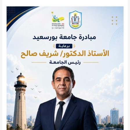
رئيس
جامعة
بورسعيد
يهنئ
أوائل
المستقبل..
ويطلق
لأول
مرة
برنامجًا
مجانيًا
للإرشاد