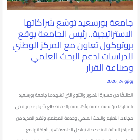
يوقع
بروتوكول
جامعة بورسعيد توسّع شراكاتها
تعاون
الاستراتيجية.. رئيس الجامعة يوقع
مع
بروتوكول تعاون مع المركز الوطني
المركز
للدراسات لدعم البحث العلمي
الوطني
وصناعة القرار
للدراسات
يونيو 24, 2026
لدعم
البحث
انطلاقًا من مسيرة التطوير والتنوع التي تشهدها جامعة بورسعيد
العلمي
باعتبارها مؤسسة علمية وأكاديمية رائدة تضطلع بأدوار محورية في
وصناعة
مجالات التعليم والبحث العلمي وخدمة المجتمع، وتضم العديد من
القرار
المراكز البحثية المتخصصة، تواصل الجامعة تعزيز شراكاتها مع