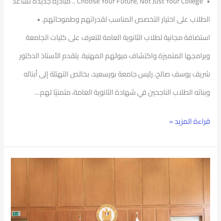
‏• “Choose Your Future, Not Just Your College”.. مبادرة جديدة تساعد
الطلاب على اختيار التخصص المناسب لقدراتهم وطموحاتهم. •
استضافة مجانية لطلاب الثانوية العامة للتعرف على كليات الجامعة
وبرامجها المتميزة واكتشاف ميولهم المهنية. يتقدم الأستاذ الدكتور
شريف يوسف صالح، رئيس جامعة بورسعيد، بخالص التهنئة إلى أبنائه
وبناته الطلاب الناجحين في شهادة الثانوية العامة، متمنيًا لهم…
قراءة المزيد »
برئاسة
وزير
التعليم