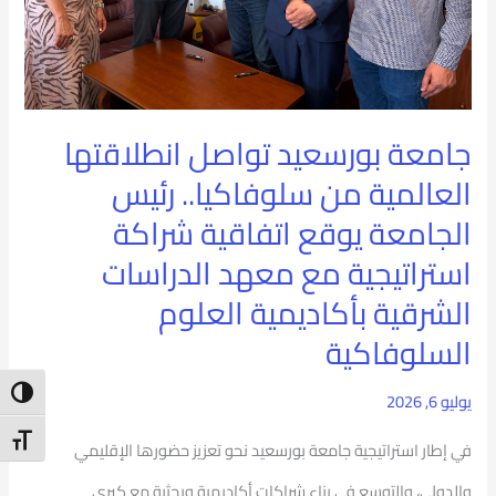
سلوفاكيا..
رئيس
الجامعة
جامعة بورسعيد تواصل انطلاقتها
يوقع
العالمية من سلوفاكيا.. رئيس
اتفاقية
الجامعة يوقع اتفاقية شراكة
شراكة
استراتيجية مع معهد الدراسات
استراتيجية
الشرقية بأكاديمية العلوم
مع
السلوفاكية
معهد
ntrast
يوليو 6, 2026
الدراسات
t Size
في إطار استراتيجية جامعة بورسعيد نحو تعزيز حضورها الإقليمي
الشرقية
والدولي، والتوسع في بناء شراكات أكاديمية وبحثية مع كبرى
بأكاديمية