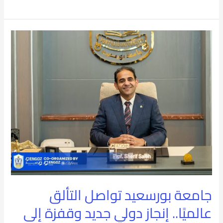
التعليم
وربطه
جامعة
بسوق
بورسعيد
العمل
تواصل
التألق
عالميًا..
إنجاز
دولي
جديد
وقفزة
جامعة بورسعيد تواصل التألق
إلى
عالميًا.. إنجاز دولي جديد وقفزة إلى