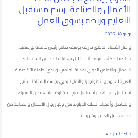
حراكًا
الأعمال والصناعة لرسم مستقبل
دوليًا
التعليم وربطه بسوق العمل
جديدًا
يونيو 18, 2026
بلقاءات
استراتيجية
واصل الأستاذ الدكتور شريف يوسف صالح، رئيس جامعة بورسعيد،
مع
نشاطه المكثف لليوم الثاني خلال فعاليات المجلس الاستشاري
نخبة
للأعمال والتعاون الدولي بمدينة العلمين، والذي نظمته الأكاديمية
من
العربية للعلوم والتكنولوجيا والنقل البحري برئاسة الأستاذ الدكتور
قادة
إسماعيل عبد الغفار إسماعيل فرج، بمشاركة واسعة من السفراء
الأعمال
والقناصل وأعضاء السلك الدبلوماسي وكبار رجال الأعمال والصناعة من
والصناعة
مختلف دول العالم. وشهدت
لرسم
قراءة المزيد »
مستقبل