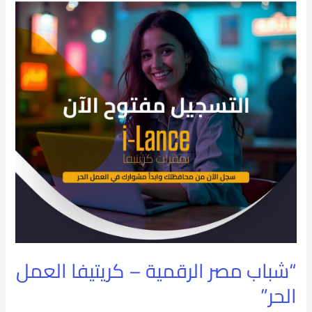
مصر
الرقمية
–
كريتيفا
العمل
الحر”
“شباب مصر الرقمية – كريتيفا العمل
الحر”