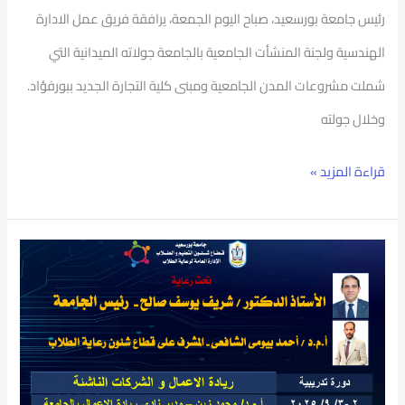
التجارة
رئيس جامعة بورسعيد، صباح اليوم الجمعة، يرافقة فريق عمل الادارة
الجديدة”
الهندسية ولجنة المنشأت الجامعية بالجامعة جولاته الميدانية التي
شملت مشروعات المدن الجامعية ومبنى كلية التجارة الجديد ببورفؤاد.
وخلال جولته
قراءة المزيد »
جامعة
بورسعيد
تنظم
دورة