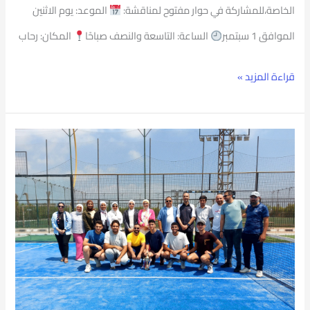
الخاصة،للمشاركة في حوار مفتوح لمناقشة:
الموعد: يوم الاثنين
الموافق 1 سبتمبر
الساعة: التاسعة والنصف صباحًا
المكان: رحاب
قراءة المزيد »
جامعة
بورسعيد
تنظم
بطولة
البادل
للطلبة
٢٠٢٥