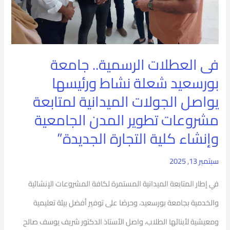
نشاط
ورئيسها
يواصل
فى العطلات الرسمية.. جامعة
الجولات
بورسعيد شعلة نشاط ورئيسها
الميدانية
يواصل الجولات الميدانية لمتابعة
لمتابعة
مشروعات تطوير المدن الجامعية
مشروعات
وإنشاء كلية التجارة الجديدة”
تطوير
سبتمبر 13, 2025
المدن
الجامعية
في إطار المتابعة الميدانية المستمرة لكافة المشروعات الإنشائية
وإنشاء
والخدمية بجامعة بورسعيد، وحرصًا على توفير أفضل بيئة تعليمية
كلية
ومعيشية لأبنائها الطلاب، واصل الأستاذ الدكتور شريف يوسف صالح