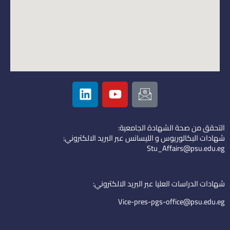
L
Y
I
i
o
c
n
u
o
k
t
n
التحقق من صحة الشهادة الجامعية:
e
u
-
شهادات البكالوريوس و الليسانس عبر البريد الالكتروني:
d
b
e
Stu_Affairs@psu.edu.eg
i
e
m
n
a
i
شهادات الدراسات العليا عبر البريد الالكتروني:
l
Vice-pres-pgs-office@psu.edu.eg