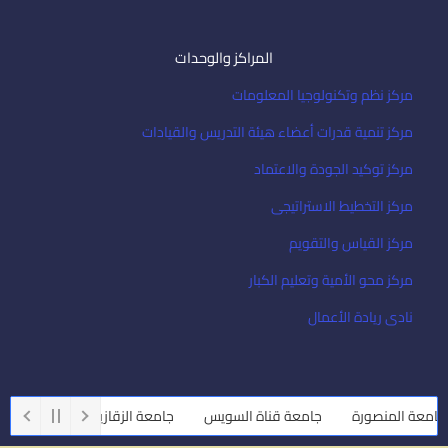
المراكز والوحدات
مركز نظم وتكنولوجيا المعلومات
مركز تنمية قدرات أعضاء هيئة التدريس والقيادات
مركز توكيد الجودة والاعتماد
مركز التخطيط الاستراتيجى
مركز القياس والتقويم
مركز محو الأمية وتعليم الكبار
نادى ريادة الأعمال
عة المنصورة
جامعة قناة السويس
جامعة الزقازيق
جامعة أسيوط