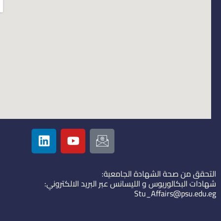
L
Y
I
i
o
c
n
u
o
k
t
n
التحقق من صحة الشهادة الجامعية:
e
u
-
شهادات البكالوريوس و الليسانس عبر البريد الالكتروني:
d
b
e
Stu_Affairs@psu.edu.eg
i
e
m
n
a