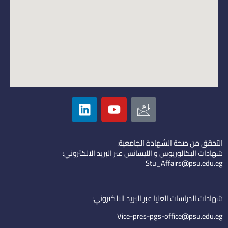
L
Y
I
i
o
c
n
u
o
k
t
n
التحقق من صحة الشهادة الجامعية:
e
u
-
شهادات البكالوريوس و الليسانس عبر البريد الالكتروني:
d
b
e
Stu_Affairs@psu.edu.eg
i
e
m
n
a
i
شهادات الدراسات العليا عبر البريد الالكتروني:
l
Vice-pres-pgs-office@psu.edu.eg