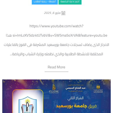
أخبار ادارة الجامعة
أنشطة - رعاية الطلاب
مايو 6, 2025
https://www.youtube.com/watch?
si=ImLcKV5dz4tUTvbV&v=SW5ma5oXrVA&feature=youtu.be هذا
الانجاز الذى يضاف لسجلات جامعة بورسعيد المشرفة فى الفوز بالفاعليات
المختلفة للانشطة الطلابية والذي نظمته وزارة الشباب والرياضة...
Read More