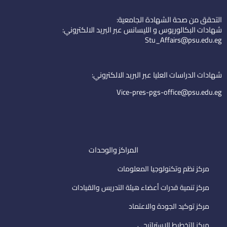
k
t
n
التحقق من صحة الشهادة الجامعية:
e
u
-
شهادات البكالوريوس و الليسانس عبر البريد الالكتروني:
d
b
e
Stu_Affairs@psu.edu.eg
i
e
m
n
a
i
شهادات الدراسات العليا عبر البريد الالكتروني:
l
Vice-pres-pgs-office@psu.edu.eg
المراكز والوحدات
مركز نظم وتكنولوجيا المعلومات
مركز تنمية قدرات أعضاء هيئة التدريس والقيادات
مركز توكيد الجودة والاعتماد
مركز التخطيط الاستراتيجى