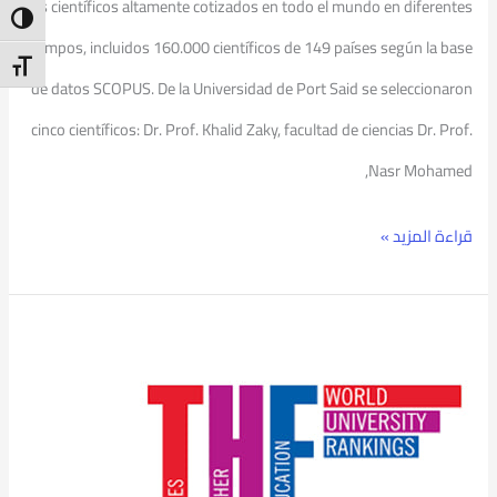
los científicos altamente cotizados en todo el mundo en diferentes
ntrast
campos, incluidos 160.000 científicos de 149 países según la base
t Size
de datos SCOPUS. De la Universidad de Port Said se seleccionaron
cinco científicos: Dr. Prof. Khalid Zaky, facultad de ciencias Dr. Prof.
Nasr Mohamed,
قراءة المزيد »
Ranking
Destacado
De
La