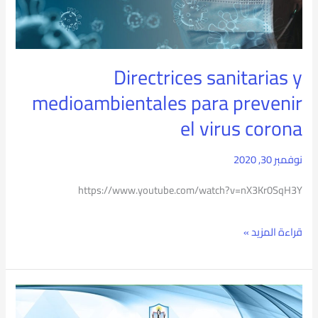
medioambientales
para
Directrices sanitarias y
prevenir
medioambientales para prevenir
el
el virus corona
virus
corona
نوفمبر 30, 2020
https://www.youtube.com/watch?v=nX3Kr0SqH3Y
قراءة المزيد »
Cinco