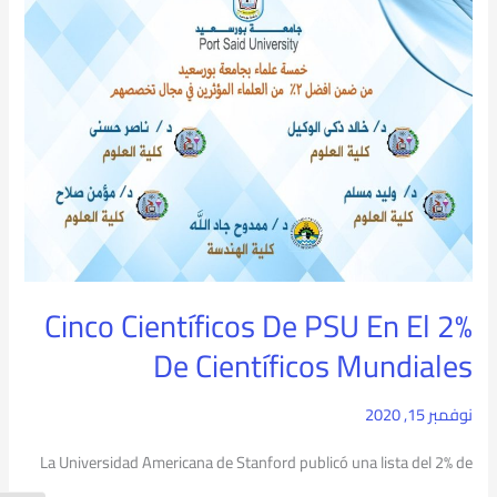
Científicos
De
PSU
En
El
2%
De
Científicos
Cinco Científicos De PSU En El 2%
Mundiales
De Científicos Mundiales
نوفمبر 15, 2020
La Universidad Americana de Stanford publicó una lista del 2% de