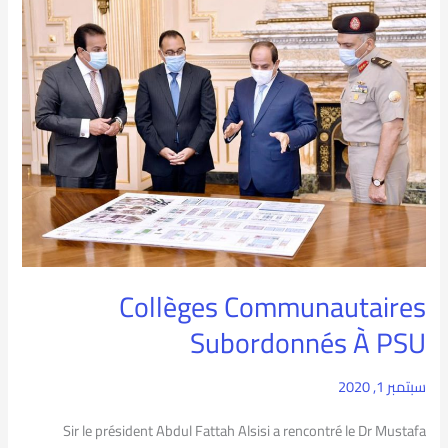
Collèges
Communautaires
Subordonnés
À
PSU
Collèges Communautaires
Subordonnés À PSU
سبتمبر 1, 2020
Sir le président Abdul Fattah Alsisi a rencontré le Dr Mustafa