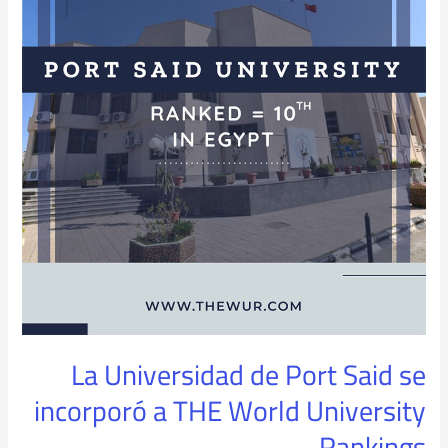
de
Port
Said
se
incorporó
a
THE
World
University
Rankings
La Universidad de Port Said se
incorporó a THE World University
Rankings