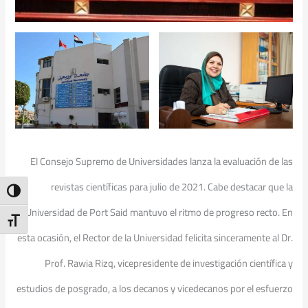
El Consejo Supremo de Universidades lanza la evaluación de las
revistas científicas para julio de 2021. Cabe destacar que la
ntrast
Universidad de Port Said mantuvo el ritmo de progreso recto. En
t Size
esta ocasión, el Rector de la Universidad felicita sinceramente al Dr.
Prof. Rawia Rizq, vicepresidente de investigación científica y
estudios de posgrado, a los decanos y vicedecanos por el esfuerzo