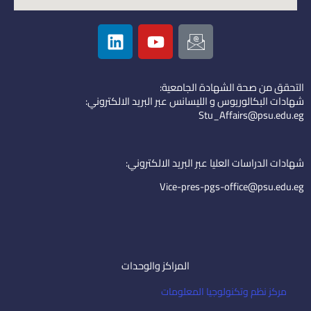
L
Y
I
i
o
c
n
u
o
k
t
n
التحقق من صحة الشهادة الجامعية:
e
u
-
شهادات البكالوريوس و الليسانس عبر البريد الالكتروني:
d
b
e
Stu_Affairs@psu.edu.eg
i
e
m
n
a
i
شهادات الدراسات العليا عبر البريد الالكتروني:
l
Vice-pres-pgs-office@psu.edu.eg
المراكز والوحدات
مركز نظم وتكنولوجيا المعلومات