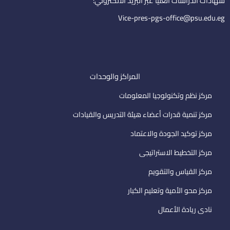
i
شهادات الدراسات العليا عبر البريد الالكتروني:
l
Vice-pres-pgs-office@psu.edu.eg
المراكز والوحدات
مركز نظم وتكنولوجيا المعلومات
مركز تنمية قدرات أعضاء هيئة التدريس والقيادات
مركز توكيد الجودة والاعتماد
مركز التخطيط الاستراتيجى
مركز القياس والتقويم
مركز محو الأمية وتعليم الكبار
نادى ريادة الأعمال