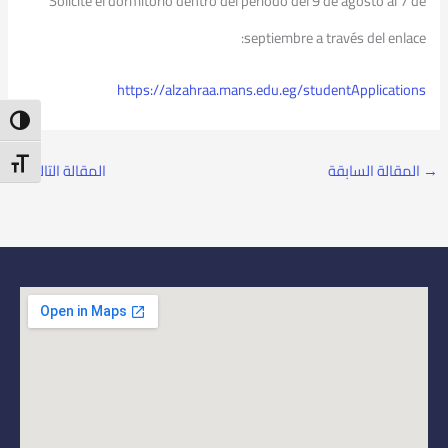
Solicite el dormitorio dentro del período del 9 de agosto al 7 de
septiembre a través del enlace:
https://alzahraa.mans.edu.eg/studentApplications
ntrast
t Size
→
المقالة السابقة
المقالة التالية
←