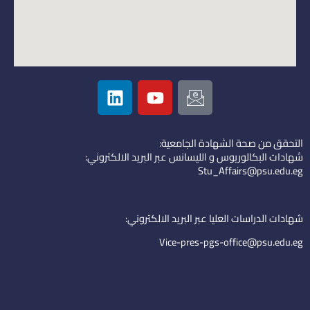
L
Y
I
i
o
c
n
u
o
k
t
n
التحقق من صحة الشهادة الجامعية:
e
u
-
شهادات البكالوريوس و الليسانس عبر البريد الالكتروني:
d
b
e
Stu_Affairs@psu.edu.eg
i
e
m
n
a
i
شهادات الدراسات العليا عبر البريد الالكتروني:
l
Vice-pres-pgs-office@psu.edu.eg