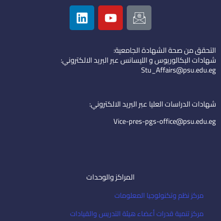
L
Y
I
i
o
c
n
u
o
k
t
n
التحقق من صحة الشهادة الجامعية:
e
u
-
شهادات البكالوريوس و الليسانس عبر البريد الالكتروني:
d
b
e
Stu_Affairs@psu.edu.eg
i
e
m
n
a
i
شهادات الدراسات العليا عبر البريد الالكتروني:
l
Vice-pres-pgs-office@psu.edu.eg
المراكز والوحدات
مركز نظم وتكنولوجيا المعلومات
مركز تنمية قدرات أعضاء هيئة التدريس والقيادات