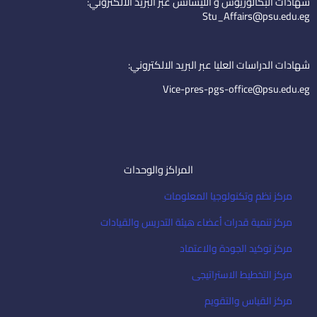
شهادات البكالوريوس و الليسانس عبر البريد الالكتروني:
d
b
e
Stu_Affairs@psu.edu.eg
i
e
m
n
a
i
شهادات الدراسات العليا عبر البريد الالكتروني:
l
Vice-pres-pgs-office@psu.edu.eg
المراكز والوحدات
مركز نظم وتكنولوجيا المعلومات
مركز تنمية قدرات أعضاء هيئة التدريس والقيادات
مركز توكيد الجودة والاعتماد
مركز التخطيط الاستراتيجى
مركز القياس والتقويم