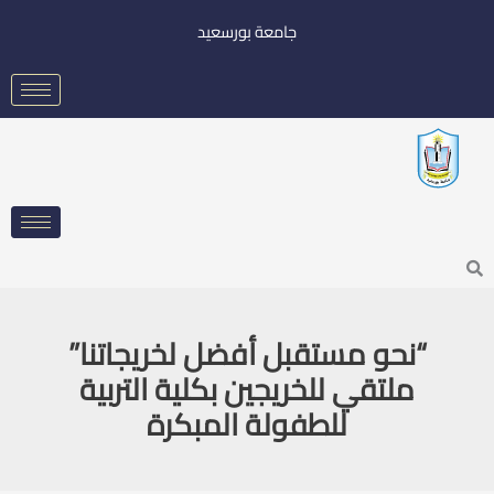
خطي
جامعة بورسعيد
لى
لمحتوى
Searc
“نحو مستقبل أفضل لخريجاتنا”
ملتقي للخريجين بكلية التربية
للطفولة المبكرة