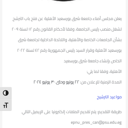
يعلن مجلس أمناء جامعة شرق بورسعيد الأهلية عن فتح باب الترشح
لشغل منصب رئيس الجامعة، وفقا لأحكام القانون رقم ۱۲ لسنة ۲۰۰۹
بشأن الجامعات الخاصة والأهلية، واللائحة الداخلية لجامعة شرق
بورسعيد الأهلية وقرار السيد رئيس الجمهورية رقم ٤٢ لسنة ٢٠٢٢
الخاص بإنشاء جامعة شرق بورسعيد
الأهلية، وفقا لما يلي:
المدة الزمنية للإعلان من:
٢٢
يونيو
وحتى
٣٠
يونيو
٢٠٢٤
ntrast
مواعيد الترشيح
t Size
طريقة التقديم: يتم تقديم الملفات إلكترونيا على الإيميل التالي
epnu_pres_can@psu.edu.eg