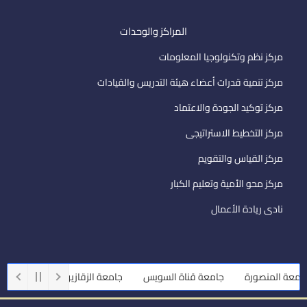
المراكز والوحدات
مركز نظم وتكنولوجيا المعلومات
مركز تنمية قدرات أعضاء هيئة التدريس والقيادات
مركز توكيد الجودة والاعتماد
مركز التخطيط الاستراتيجى
مركز القياس والتقويم
مركز محو الأمية وتعليم الكبار
نادى ريادة الأعمال
عة المنصورة
جامعة قناة السويس
جامعة الزقازيق
جامعة أسيوط