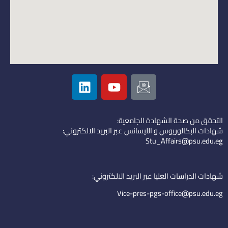
L
Y
I
i
o
c
n
u
o
k
t
n
التحقق من صحة الشهادة الجامعية:
e
u
-
شهادات البكالوريوس و الليسانس عبر البريد الالكتروني:
d
b
e
Stu_Affairs@psu.edu.eg
i
e
m
n
a
i
شهادات الدراسات العليا عبر البريد الالكتروني:
l
Vice-pres-pgs-office@psu.edu.eg