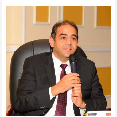
جامعة
بورسعيد
تواصل
تدريب
طلابها
بالشركات
والمصانع
المتميزة
ورئيس
الجامعة
يثنى
على