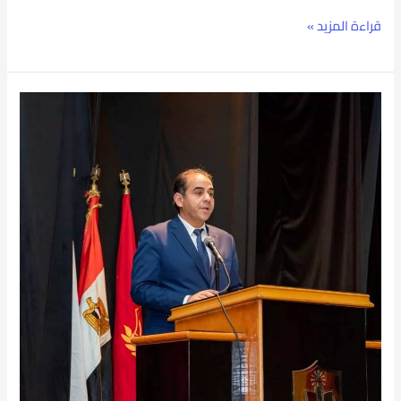
قراءة المزيد »
جامعة
بورسعيد
تنطلق
لسوق
العمل
من
خلال
تدريب
أبنائها