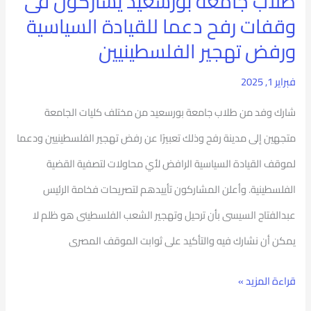
طلاب جامعة بورسعيد يشاركون فى
رفح
وقفات رفح دعما للقيادة السياسية
دعما
ورفض تهجير الفلسطينيين
للقيادة
فبراير 1, 2025
السياسية
شارك وفد من طلاب جامعة بورسعيد من مختلف كليات الجامعة
ورفض
متجهين إلى مدينة رفح وذلك تعبيرًا عن رفض تهجير الفلسطينيين ودعما
تهجير
لموقف القيادة السياسية الرافض لأي محاولات لتصفية القضية
الفلسطينيين
الفلسطينية. وأعلن المشاركون تأييدهم لتصريحات فخامة الرئيس
عبدالفتاح السيسى بأن ترحيل وتهجير الشعب الفلسطينى هو ظلم لا
يمكن أن نشارك فيه والتأكيد على ثوابت الموقف المصرى
قراءة المزيد »