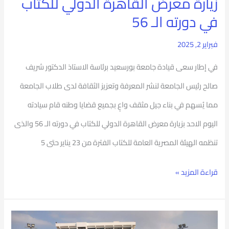
زيارة معرض القاهرة الدولي للكتاب
ابنائة
في دورته الـ 56
الطلاب
فبراير 2, 2025
فى
في إطار سعى قيادة جامعة بورسعيد برئاسة الاستاذ الدكتور شريف
زيارة
صالح رئيس الجامعة لنشر المعرفة وتعزيز الثقافة لدى طلاب الجامعة
معرض
مما يُسهم في بناء جيل مثقف واعٍ بجميع قضايا وطنه قام سيادته
القاهرة
اليوم الاحد بزيارة معرض القاهرة الدولي للكتاب في دورته الـ 56 والذى
الدولي
تنظمه الهيئة المصرية العامة للكتاب الفترة من 23 يناير حتى 5
للكتاب
في
قراءة المزيد »
دورته
الـ
اليوم
56