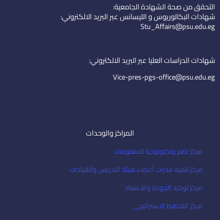
التحقق من صحة الشهادة الجامعية:
e
u
-
شهادات البكالوريوس و الليسانس عبر البريد الالكتروني:
d
b
e
Stu_Affairs@psu.edu.eg
i
e
m
n
a
i
شهادات الدراسات العليا عبر البريد الالكتروني:
l
Vice-pres-pgs-office@psu.edu.eg
المراكز والوحدات
مركز نظم وتكنولوجيا المعلومات
مركز تنمية قدرات أعضاء هيئة التدريس والقيادات
مركز توكيد الجودة والاعتماد
مركز التخطيط الاستراتيجى