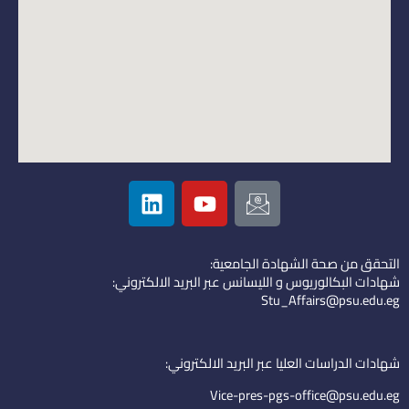
L
Y
I
i
o
c
n
u
o
k
t
n
التحقق من صحة الشهادة الجامعية:
e
u
-
شهادات البكالوريوس و الليسانس عبر البريد الالكتروني:
d
b
e
Stu_Affairs@psu.edu.eg
i
e
m
n
a
i
شهادات الدراسات العليا عبر البريد الالكتروني:
l
Vice-pres-pgs-office@psu.edu.eg