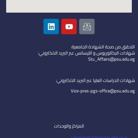
L
Y
I
i
o
c
n
u
o
k
t
n
التحقق من صحة الشهادة الجامعية:
e
u
-
شهادات البكالوريوس و الليسانس عبر البريد الالكتروني:
d
b
e
Stu_Affairs@psu.edu.eg
i
e
m
n
a
i
شهادات الدراسات العليا عبر البريد الالكتروني:
l
Vice-pres-pgs-office@psu.edu.eg
المراكز والوحدات
مركز نظم وتكنولوجيا المعلومات