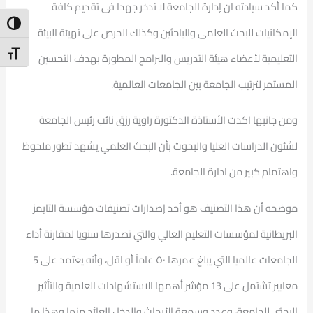
كما أكد سيادته ان إدارة الجامعة لا تدخر جهدا فى تقديم كافة
ntrast
الإمكانيات للبحث العلمى والباحثين وكذلك الحرص على تهيئة البيئة
t Size
التعليمية لأعضاء هيئة التدريس والبرامج المطورة بهدف التحسين
المستمر لترتيب الجامعة بين الجامعات العالمية.
ومن جانبها اكدت الأستاذة الدكتورة راوية رزق نائب رئيس الجامعة
لشئون الدراسات العليا والبحوث بأن البحث العلمي يشهد تطور ملحوظ
واهتمام كبير من ادارة الجامعة.
موضحه أن هذا التصنيف هو أحد إصدارات تصنيفات مؤسسة التايمز
البريطانية لمؤسسات التعليم العالي والتي تصدرها سنويا لمقارنة أداء
الجامعات عالميا التي يبلغ عمرها ٥٠ عاماً أو اقل، وأنه يعتمد على 5
معايير تشتمل على 13 مؤشر أهمها الاستشهادات العلمية والتأثير
البحثي للجامعة، وعدد وسمعة الأبحاث والدخل العائد منها وهذا ما