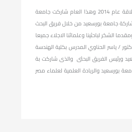
وجائزة نيوتن عبارة عن صندوق لدعم الابحاث والابتكارات الممتازة والتى استثمر فيها الصندوق منذ اطلاقة عام 2014 وهذا العام شاركت جامعة
ركة جامعة بورسعيد من خلال فريق البحث
دما الشكر لباحثينا وعلمائنا الاجلاء جميعا
كتور / ياسر الحناوي المدرس بكلية الهندسة
عيد ورئيس الفريق البحثى والذى شاركت بة
جامعة بورسعيد والريادة العلمية لعلماء مصر