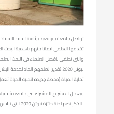
تواصل جامعة بورسعيد برئاسة السيد الاستاذ 
تقدمها العلمى ايمانا منهم باهمية البحث ا
والتى تحتفى بافضل العلماء فى البحث العل
نيوتن 2020 تقديرا لعلمهم الجاد لخدمة البشرية وانقاذ الارواح وتوفير المياة النظيفة والحفاظ على التراث،
تحلية المياة (محطة جديدة لتحلية المياة تعمل
ويعمل المشروع المشترك بين جامعة شيفيلد و
بالذكر تضم لجنة جائزة نيوتن 2020 التى تراسها البروفسير اليس جاست رئيس امبريال كوليدج لندن اساتذة متميزين فى مختلف المجالات.