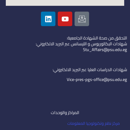
L
Y
I
i
o
c
n
u
o
k
t
n
التحقق من صحة الشهادة الجامعية:
e
u
-
شهادات البكالوريوس و الليسانس عبر البريد الالكتروني:
d
b
e
Stu_Affairs@psu.edu.eg
i
e
m
n
a
i
شهادات الدراسات العليا عبر البريد الالكتروني:
l
Vice-pres-pgs-office@psu.edu.eg
المراكز والوحدات
مركز نظم وتكنولوجيا المعلومات