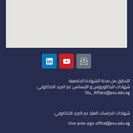
L
Y
I
i
o
c
n
u
o
k
t
n
التحقق من صحة الشهادة الجامعية:
e
u
-
شهادات البكالوريوس و الليسانس عبر البريد الالكتروني:
d
b
e
Stu_Affairs@psu.edu.eg
i
e
m
n
a
i
شهادات الدراسات العليا عبر البريد الالكتروني:
l
Vice-pres-pgs-office@psu.edu.eg