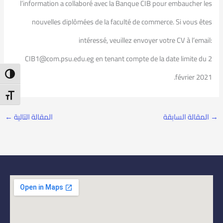
l’information a collaboré avec la Banque CIB pour embaucher les
nouvelles diplômées de la faculté de commerce. Si vous êtes
intéressé, veuillez envoyer votre CV à l’email:
CIB1@com.psu.edu.eg en tenant compte de la date limite du 2
ntrast
février 2021.
t Size
→
المقالة السابقة
المقالة التالية
←