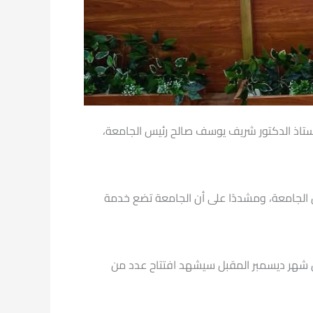
202، في جلسته رقم (215)، برئاسة الأستاذ الدكتور شريف يوسف صالح رئيس الجامعة،
 الجامعة، ومشددًا على أن الجامعة تضع خدمة
ر شريف صالح أبرز الإنجازات والفعاليات التي شهدها شهر نوفمبر 2025، مشيرًا إلى أن شهر ديسمبر المقبل سيشهد افتتاح عدد من