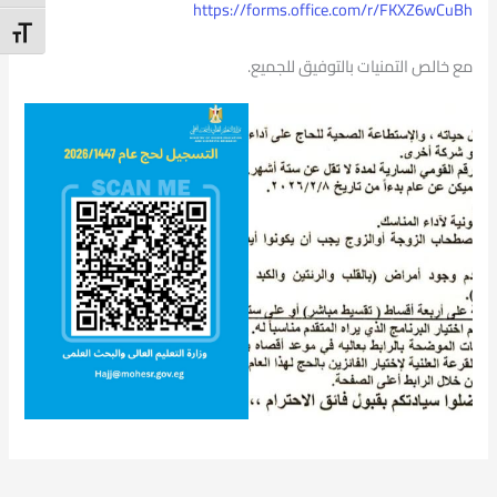
https://forms.office.com/r/FKXZ6wCuBh
t Size
​مع خالص التمنيات بالتوفيق للجميع.