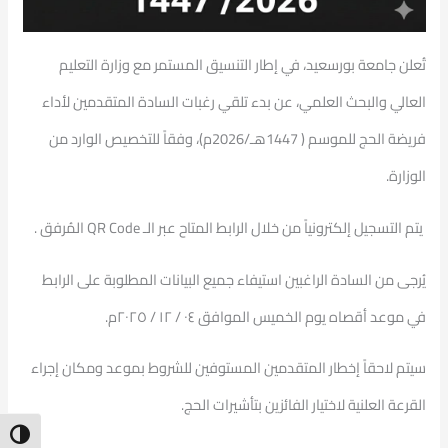
تُعلن جامعة بورسعيد، في إطار التنسيق المستمر مع وزارة التعليم
العالي والبحث العلمي، عن بدء تلقي رغبات السادة المتقدمين لأداء
فريضة الحج للموسم ( 1447هـ/2026م)، وفقاً
للتخصيص الوارد من
الوزارة.
​ يتم التسجيل إلكترونياً من خلال الرابط المتاح عبر الـ QR Code المُرفق .
​يُرجى من السادة الراغبين استيفاء جميع البيانات المطلوبة على الرابط
في موعد أقصاه يوم الخميس الموافق ٠٤ / ١٢ / ٢٠٢٥م.
​سيتم لاحقاً إخطار المتقدمين المستوفين للشروط بموعد ومكان إجراء
القرعة العلنية لاختيار الفائزين بتأشيرات الحج.
ntrast