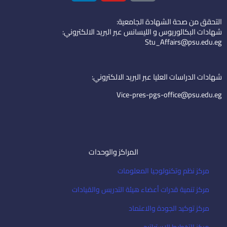
n
u
o
k
t
n
التحقق من صحة الشهادة الجامعية:
e
u
-
شهادات البكالوريوس و الليسانس عبر البريد الالكتروني:
d
b
e
Stu_Affairs@psu.edu.eg
i
e
m
n
a
i
شهادات الدراسات العليا عبر البريد الالكتروني:
l
Vice-pres-pgs-office@psu.edu.eg
المراكز والوحدات
مركز نظم وتكنولوجيا المعلومات
مركز تنمية قدرات أعضاء هيئة التدريس والقيادات
مركز توكيد الجودة والاعتماد