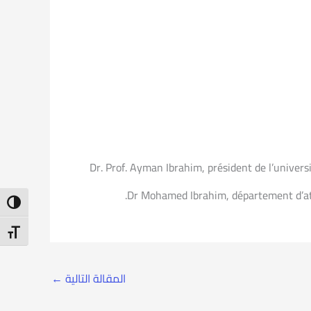
Dr. Prof. Ayman Ibrahim, président de l’univers
Dr Mohamed Ibrahim, département d’athl
ntrast
t Size
المقالة التالية
←