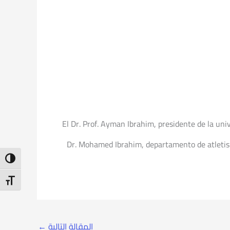
El Dr. Prof. Ayman Ibrahim, presidente de la univ
Dr. Mohamed Ibrahim, departamento de atletism
ntrast
t Size
المقالة التالية
←