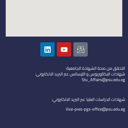
L
Y
I
i
o
c
n
u
o
k
t
n
التحقق من صحة الشهادة الجامعية:
e
u
-
شهادات البكالوريوس و الليسانس عبر البريد الالكتروني:
d
b
e
Stu_Affairs@psu.edu.eg
i
e
m
n
a
i
شهادات الدراسات العليا عبر البريد الالكتروني:
l
Vice-pres-pgs-office@psu.edu.eg