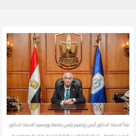
هنأ الاستاذ الدكتور أيمن إبراهيم رئيس جامعة بورسعيد الاستاذ الدكتور
هبه عبد العاطي استاذ الاتصالات بكلية الهندسة بمناسبة حصولها على