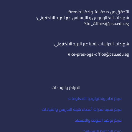
n
u
o
k
t
n
التحقق من صحة الشهادة الجامعية:
e
u
-
شهادات البكالوريوس و الليسانس عبر البريد الالكتروني:
d
b
e
Stu_Affairs@psu.edu.eg
i
e
m
n
a
i
شهادات الدراسات العليا عبر البريد الالكتروني:
l
Vice-pres-pgs-office@psu.edu.eg
المراكز والوحدات
مركز نظم وتكنولوجيا المعلومات
مركز تنمية قدرات أعضاء هيئة التدريس والقيادات
مركز توكيد الجودة والاعتماد
مركز التخطيط الاستراتيجى