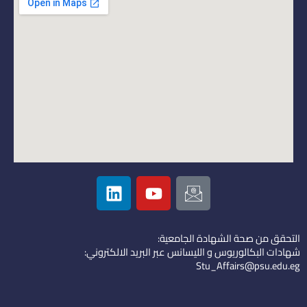
L
Y
I
i
o
c
n
u
o
k
t
n
التحقق من صحة الشهادة الجامعية:
e
u
-
شهادات البكالوريوس و الليسانس عبر البريد الالكتروني:
d
b
e
Stu_Affairs@psu.edu.eg
i
e
m
n
a