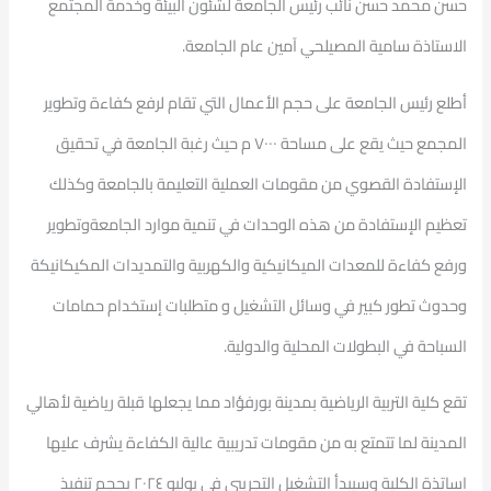
حسن محمد حسن نائب رئيس الجامعة لشئون البيئة وخدمة المجتمع
الاستاذة سامية المصيلحي آمين عام الجامعة.
أطلع رئيس الجامعة على حجم الأعمال التي تقام لرفع كفاءة وتطوير
المجمع حيث يقع على مساحة ٧٠٠٠ م حيث رغبة الجامعة في تحقيق
الإستفادة القصوي من مقومات العملية التعليمة بالجامعة وكذلك
تعظيم الإستفادة من هذه الوحدات في تنمية موارد الجامعةوتطوير
ورفع كفاءة للمعدات الميكانيكية والكهربية والتمديدات المكيكانيكة
وحدوث تطور كبير في وسائل التشغيل و متطلبات إستخدام حمامات
السباحة في البطولات المحلية والدولية.
تقع كلية التربية الرياضية بمدينة بورفؤاد مما يجعلها قبلة رياضية لأهالي
المدينة لما تتمتع به من مقومات تدريبية عالية الكفاءة يشرف عليها
اساتذة الكلية وسيبدأ التشغيل التجريبي في يوليو ٢٠٢٤ بحجم تنفيذ