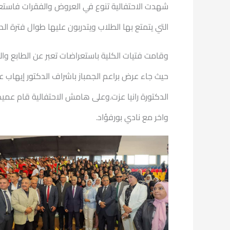
شهدت الاحتفالية تنوع في العروض والفقرات فاستعر
التي يتمتع بها الطلاب ويتدربون عليها طوال فترة الد
وقامت فتيات الكلية باستعراضات تعبر عن الطابع والت
حيث جاء عرض براعم الجمباز باشراف الدكتور إيهاب
الدكتورة رانيا عزت.وعلى هامش الاحتفالية قام عميد 
واخر مع نادي بورفؤاد.