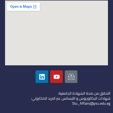
L
Y
I
i
o
c
n
u
o
k
t
n
التحقق من صحة الشهادة الجامعية:
e
u
-
شهادات البكالوريوس و الليسانس عبر البريد الالكتروني:
d
b
e
Stu_Affairs@psu.edu.eg
i
e
m