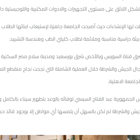
بالشكل اللائق على مستوى التجهيزات والادوات المكتبية واللوجيستية د
 لها الإنشاءات حيث أصبحت الجامعة جاهزة لإستيعاب ابنائها الطلاب 
ر بيئة دراسية مناسبة وملائمة لطلاب كليتي الطب وهندسة التشييد.
رق قناة السويس وبالأخص شرق بورسعيد ومدينة سلام مصر السكنية ساع
ل الجيش والشرطة خلال العملية الشاملة التي نجحت نجاح منقطع النظ
جامعة الاهلية.
الجمهورية عبد الفتاح السيسي لوفائه بالوعد بتطهير سيناء بالكامل وتوف
 الجيش والشرطة لم تكن بالسهل أن يلمسها أي مواطن إلا بوجود قائد ح