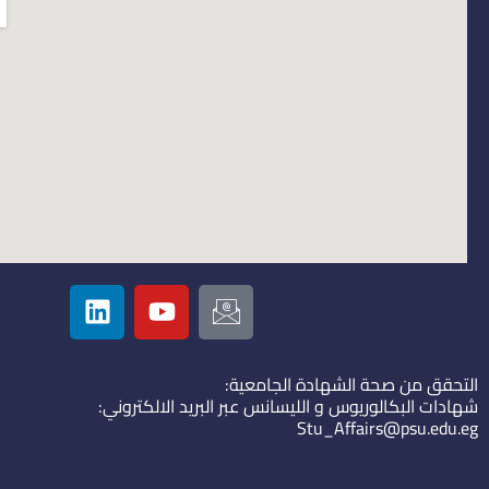
L
Y
I
i
o
c
n
u
o
k
t
n
التحقق من صحة الشهادة الجامعية:
e
u
-
شهادات البكالوريوس و الليسانس عبر البريد الالكتروني:
d
b
e
Stu_Affairs@psu.edu.eg
i
e
m
n
a