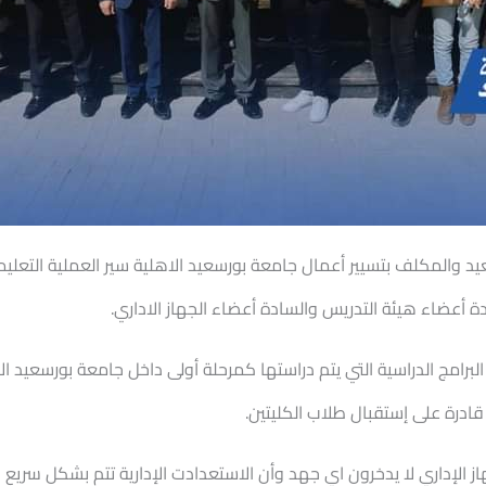
سعيد والمكلف بتسيير أعمال جامعة بورسعيد الاهلية سير العملية التعلي
أعضاء هيئة التدريس والسادة أعضاء الجهاز الاداري.
البرامج الدراسية التي يتم دراستها كمرحلة أولى داخل جامعة بورسعيد 
ادرة على إستقبال طلاب الكليتين.
الإداري لا يدخرون اي جهد وأن الاستعدادت الإدارية تتم بشكل سريع جد