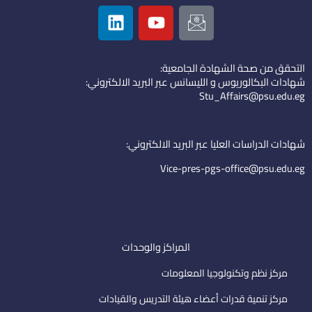
L
Y
I
i
o
c
n
u
o
k
t
n
التحقق من صحة الشهادة الجامعية:
e
u
-
شهادات البكالوريوس و الليسانس عبر البريد الالكتروني:
d
b
e
Stu_Affairs@psu.edu.eg
i
e
m
n
a
i
شهادات الدراسات العليا عبر البريد الالكتروني:
l
Vice-pres-pgs-office@psu.edu.eg
المراكز والوحدات
مركز نظم وتكنولوجيا المعلومات
مركز تنمية قدرات أعضاء هيئة التدريس والقيادات