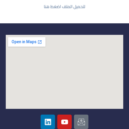
لتحميل الملف اضغط هنا
L
Y
I
i
o
c