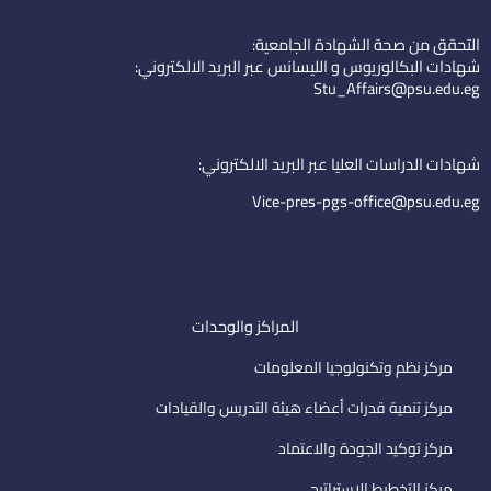
n
u
o
k
t
n
التحقق من صحة الشهادة الجامعية:
e
u
-
شهادات البكالوريوس و الليسانس عبر البريد الالكتروني:
d
b
e
Stu_Affairs@psu.edu.eg
i
e
m
n
a
i
شهادات الدراسات العليا عبر البريد الالكتروني:
l
Vice-pres-pgs-office@psu.edu.eg
المراكز والوحدات
مركز نظم وتكنولوجيا المعلومات
مركز تنمية قدرات أعضاء هيئة التدريس والقيادات
مركز توكيد الجودة والاعتماد
مركز التخطيط الاستراتيجى