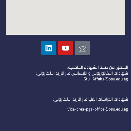
L
Y
I
i
o
c
n
u
o
k
t
n
التحقق من صحة الشهادة الجامعية:
e
u
-
شهادات البكالوريوس و الليسانس عبر البريد الالكتروني:
d
b
e
Stu_Affairs@psu.edu.eg
i
e
m
n
a
i
شهادات الدراسات العليا عبر البريد الالكتروني:
l
Vice-pres-pgs-office@psu.edu.eg