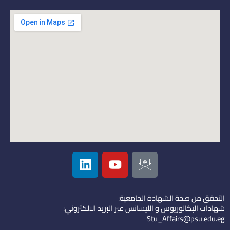
L
Y
I
i
o
c
n
u
o
k
t
n
التحقق من صحة الشهادة الجامعية:
e
u
-
شهادات البكالوريوس و الليسانس عبر البريد الالكتروني:
d
b
e
Stu_Affairs@psu.edu.eg
i
e
m