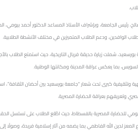
لاب.
صالح، رئيس الجامعة، وبإشراف الأستاذ المساعد الدكتور أحمد بيومي، 
لطلاب الوافدين، ودعم الطلاب المتميزين في مختلف الأنشطة الطلابية.
ورسعيد، شملت زيارة حديقة فريال التاريخية، حيث استمتع الطلاب بالأجو
 السويس، بما يعكس عراقة المدينة ومكانتها الوطنية.
ة وتثقيفية كبرى تحت شعار “جامعة بورسعيد بين أحضان الثقافة”، استه
صري وتعريفهم بعراقة الحضارة المصرية.
مي للحضارة المصرية بالفسطاط، حيث اطّلع الطلاب على تسلسل الحقب ال
المعز لدين الله الفاطمي بما يضمه من آثار إسلامية فريدة، وصولًا إلى