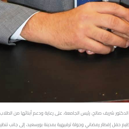
لدكتور شريف صالح، رئيس الجامعة، على رعاية ودعم أبنائها من الطلاب ا
نظيم حفل إفطار رمضاني وجولة ترفيهية بمدينة بورسعيد، إلى جانب تنظيم