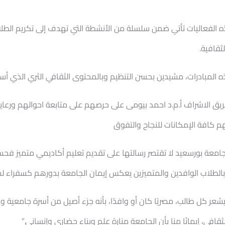
ذه الفعاليات تأتي ضمن سلسلة من الأنشطة التي تهدف إلى تكريم الطلاب
ثقافية.
 المبادرات، مشيدين بحسن التنظيم وبالمحتوى الثقافي الثري الذي أ
فريق الاشراف أ.م.د احمد بيومى على حرصهم على متابعة احوالهم ورعا
م كافة الإمكانات للنجاح والتفوق
 جامعة بورسعيد لا تقتصر رسالتها على تقديم تعليم أكاديمي متميز ف
ام بالطلاب الوافدين والمتميزين يعكس إيمان الجامعة بدورهم كسفراء ل
 كل طالب، مصريًا كان أو وافدًا، بأنه جزء أصيل من أسرة جامعية واحد
قافي، إيمانًا منا بأن الجامعة منارة علم وبناء حضاري وإنساني.”