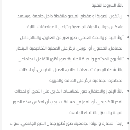
ثالثاً: الشروط التقنية
ان تكون الصورة او مقطع الفيديو ملتقطة داخل جامعة بورسعيد
وتعكس جوانب الحياة الجامعية و تراعي المواصفات التالية:
أولاً: الإبداع والبحث العلمي: صور تعبر عن التعاون، والنتائج داخل
المعامل، الفصول، أو الورش. تركّز على العملية الأكاديمية، الابتكار.
ثانياً: روح المجتمع والحياة الطلابية: صور تُظهر التفاعل الاجتماعي
والأنشطة اليومية: تجمعات الطلاب، العمل التطوعي، أو لحظات
المذاكرة الجماعية. تركّز على الطاقة والحيوية.
ثالثاً: الإنجاز والاحتفال: صور للمناسبات الكبرى مثل التخرج، أو لحظات
الفخر الأكاديمي، أو الفوز في مسابقات. يجب أن تعكس هذه الصور
الفرحة والاعتزاز بالانتماء للجامعة.
رابعاً: العمارة والبيئة الجامعية: صور تُظهر جمال الحرم الجامعي، سواء