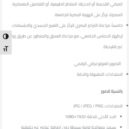
المباني القديمة أو الحديثة، المناظر الطبيعية، أو التفاصيل المعمارية
المميزة. تركّز على الهوية البصرية للجامعة.
خامساً: مراعاة التركيز البصري (تركّز على التعبير الجسدي والابتسامات
لإظهار الحماس الجامعي، مع مراعاة العمق والمنظور عن طريق زوايا
ntrast
غير تقليدية).
t Size
التصوير الفوتوغرافي الرقمي
الامتدادات المقبولة والدقة
بالنسبة للصور
الامتدادات: JPG / JPEG / PNG
الحد الأدنى للدقة: 1920×1080
يسمح بمعالجة لونية بسيطة دون إضافة عناصر غير حقيقية