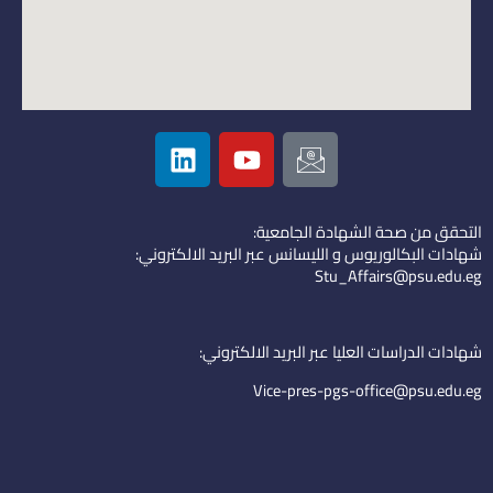
L
Y
I
i
o
c
n
u
o
k
t
n
التحقق من صحة الشهادة الجامعية:
e
u
-
شهادات البكالوريوس و الليسانس عبر البريد الالكتروني:
d
b
e
Stu_Affairs@psu.edu.eg
i
e
m
n
a
i
شهادات الدراسات العليا عبر البريد الالكتروني:
l
Vice-pres-pgs-office@psu.edu.eg