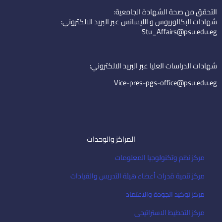
k
t
n
التحقق من صحة الشهادة الجامعية:
e
u
-
شهادات البكالوريوس و الليسانس عبر البريد الالكتروني:
d
b
e
Stu_Affairs@psu.edu.eg
i
e
m
n
a
i
شهادات الدراسات العليا عبر البريد الالكتروني:
l
Vice-pres-pgs-office@psu.edu.eg
المراكز والوحدات
مركز نظم وتكنولوجيا المعلومات
مركز تنمية قدرات أعضاء هيئة التدريس والقيادات
مركز توكيد الجودة والاعتماد
مركز التخطيط الاستراتيجى